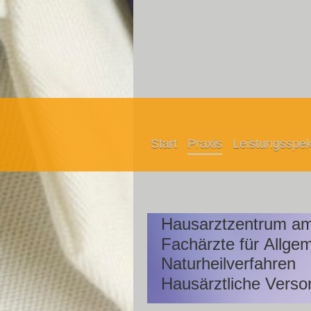
Start
Praxis
Leistungsspe
Hausarztzentrum am 
Fachärzte für Allge
Naturheilverfahren
Hausärztliche Verso