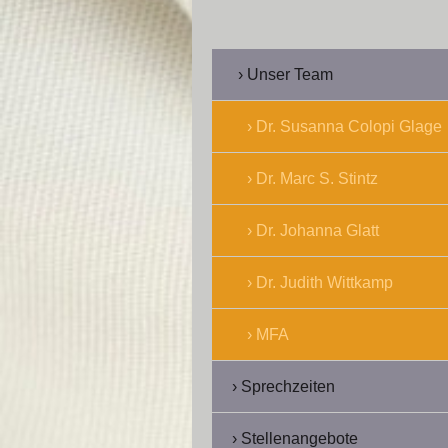
Unser Team
Dr. Susanna Colopi Glage
Dr. Marc S. Stintz
Dr. Johanna Glatt
Dr. Judith Wittkamp
MFA
Sprechzeiten
Stellenangebote