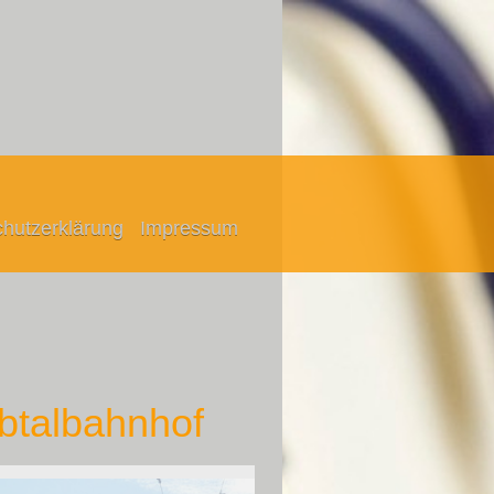
hutzerklärung
Impressum
btalbahnhof