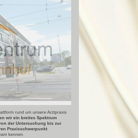
plattform rund um unsere Arztpraxis
en wir ein breites Spektrum
von der Untersuchung bis zur
teren Praxisschwerpunkt
Team kennen.