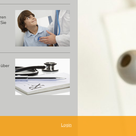
eren
 Sie
 über
Login